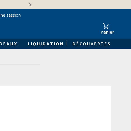
Une entreprise familiale 
une session
Panier
DEAUX
LIQUIDATION
DÉCOUVERTES