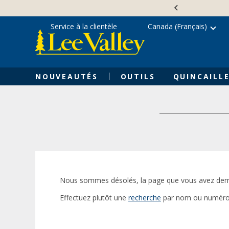
Skip
Accessibility
to
Statement
content
Service à la clientèle
Canada (Français)
NOUVEAUTÉS
OUTILS
QUINCAILLE
Nous sommes désolés, la page que vous avez dem
Effectuez plutôt une
recherche
par nom ou numéro