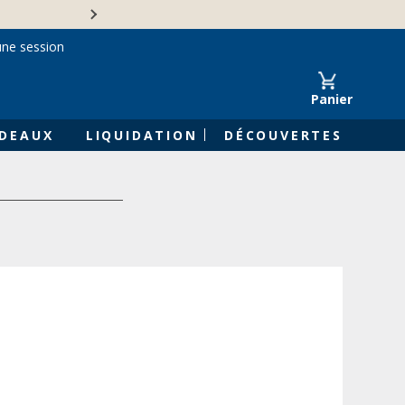
Une entreprise familiale 
une session
Panier
DEAUX
LIQUIDATION
DÉCOUVERTES