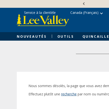
Skip
Accessibility
to
Statement
content
Service à la clientèle
Canada (Français)
NOUVEAUTÉS
OUTILS
QUINCAILLE
Nous sommes désolés, la page que vous avez dem
Effectuez plutôt une
recherche
par nom ou numéro