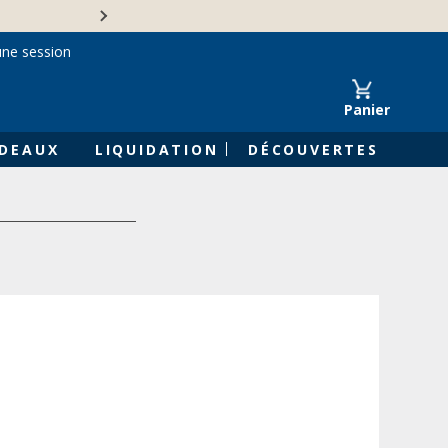
Une entreprise familiale 
une session
Panier
DEAUX
LIQUIDATION
DÉCOUVERTES