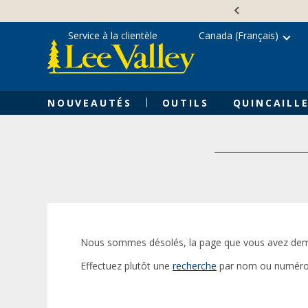
Skip
Accessibility
to
Statement
content
Service à la clientèle
Canada (Français)
NOUVEAUTÉS
OUTILS
QUINCAILLE
Nous sommes désolés, la page que vous avez dem
Effectuez plutôt une
recherche
par nom ou numéro