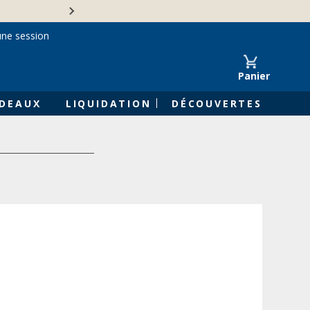
Une entreprise familiale 
une session
Panier
DEAUX
LIQUIDATION
DÉCOUVERTES