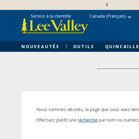
Skip
Accessibility
to
Statement
content
Service à la clientèle
Canada (Français)
NOUVEAUTÉS
OUTILS
QUINCAILLE
Nous sommes désolés, la page que vous avez dem
Effectuez plutôt une
recherche
par nom ou numéro