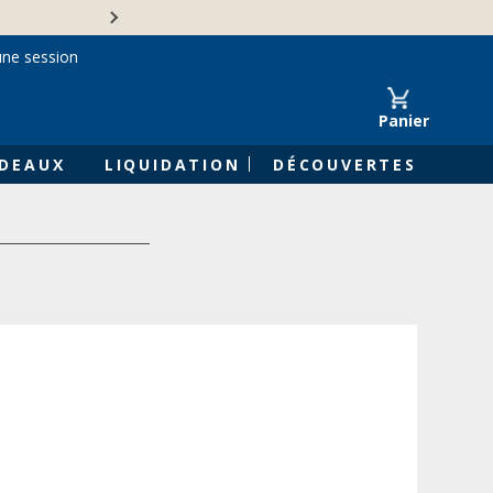
Une entreprise familiale 
une session
Panier
DEAUX
LIQUIDATION
DÉCOUVERTES