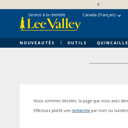
Skip
Accessibility
to
Statement
content
Service à la clientèle
Canada (Français)
NOUVEAUTÉS
OUTILS
QUINCAILLE
Nous sommes désolés, la page que vous avez dem
Effectuez plutôt une
recherche
par nom ou numéro