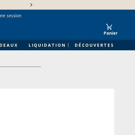
Une entreprise familiale 
une session
Panier
DEAUX
LIQUIDATION
DÉCOUVERTES