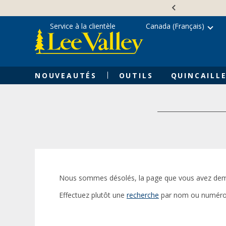
Skip
Accessibility
to
Statement
content
Service à la clientèle
Canada (Français)
NOUVEAUTÉS
OUTILS
QUINCAILLE
Nous sommes désolés, la page que vous avez dem
Effectuez plutôt une
recherche
par nom ou numéro