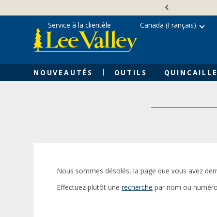
Skip
Accessibility
to
Statement
content
Service à la clientèle
Canada (Français)
NOUVEAUTÉS
OUTILS
QUINCAILLE
Nous sommes désolés, la page que vous avez dem
Effectuez plutôt une
recherche
par nom ou numéro