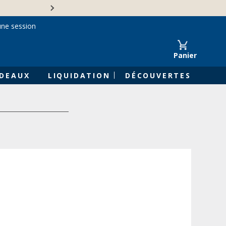
Une entreprise familiale 
une session
Panier
DEAUX
LIQUIDATION
DÉCOUVERTES