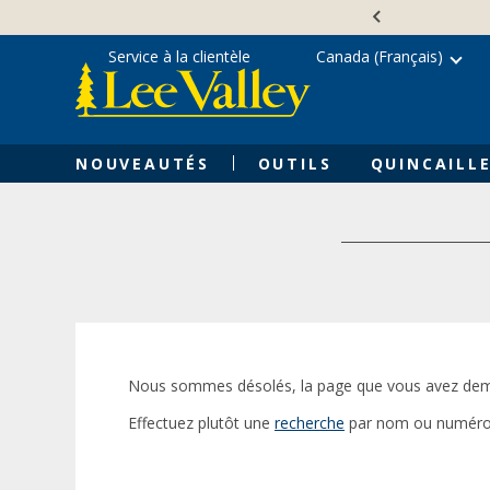
Skip
Accessibility
to
Statement
content
Service à la clientèle
Canada (Français)
NOUVEAUTÉS
OUTILS
QUINCAILLE
Nous sommes désolés, la page que vous avez dem
Effectuez plutôt une
recherche
par nom ou numéro