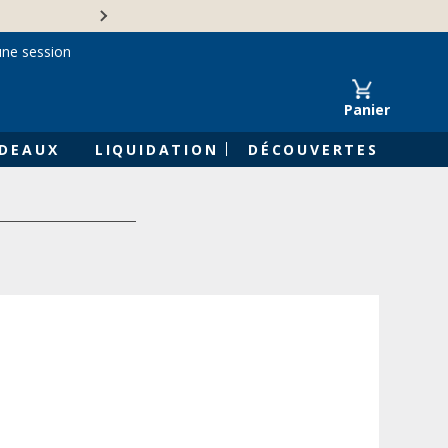
Une entreprise familiale 
une session
Panier
DEAUX
LIQUIDATION
DÉCOUVERTES