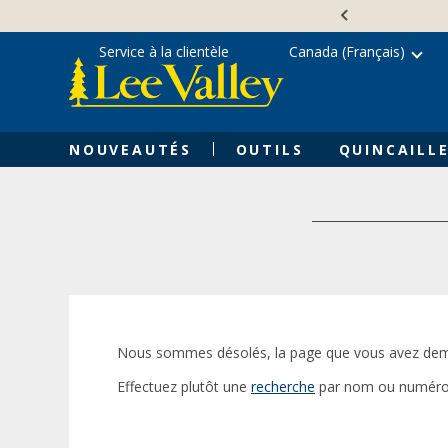
Skip
Accessibility
to
Statement
content
Service à la clientèle
Canada (Français)
NOUVEAUTÉS
OUTILS
QUINCAILLE
Nous sommes désolés, la page que vous avez dem
Effectuez plutôt une
recherche
par nom ou numéro