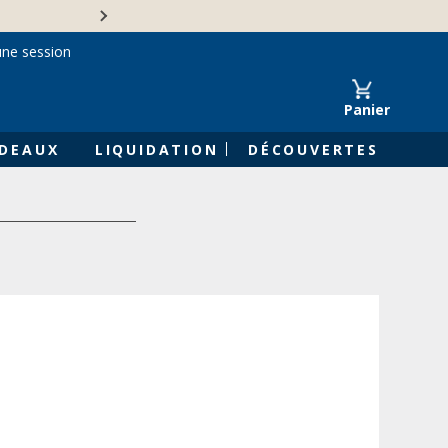
Une entreprise familiale 
une session
Panier
DEAUX
LIQUIDATION
DÉCOUVERTES