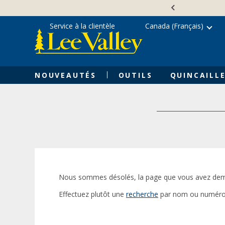
Skip
Accessibility
to
Statement
content
Service à la clientèle
Canada (Français)
NOUVEAUTÉS
OUTILS
QUINCAILLE
Nous sommes désolés, la page que vous avez dem
Effectuez plutôt une
recherche
par nom ou numéro