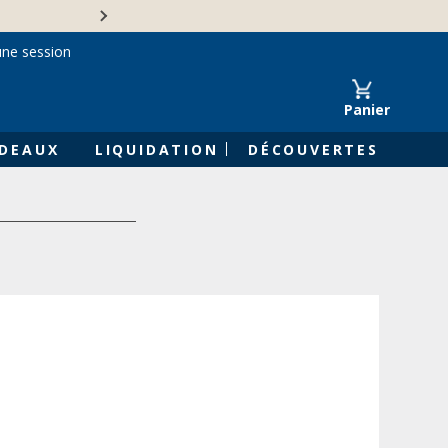
Une entreprise familiale 
une session
Panier
DEAUX
LIQUIDATION
DÉCOUVERTES