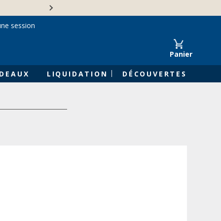
Une entreprise familiale 
une session
Panier
DEAUX
LIQUIDATION
DÉCOUVERTES