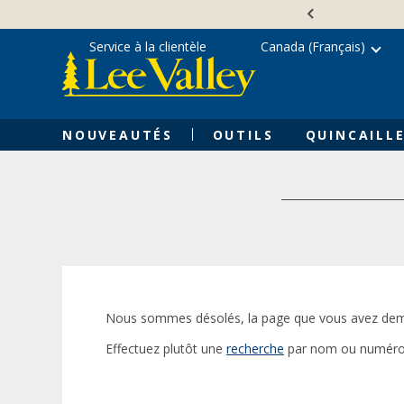
Skip
Accessibility
to
Statement
content
Service à la clientèle
Canada (Français)
NOUVEAUTÉS
OUTILS
QUINCAILLE
Nous sommes désolés, la page que vous avez dem
Effectuez plutôt une
recherche
par nom ou numéro