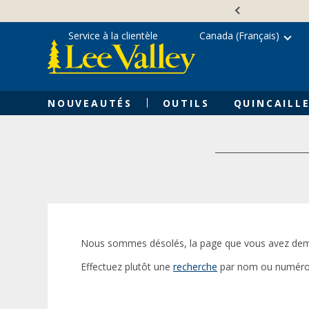
Skip
Accessibility
to
Statement
content
Service à la clientèle
Canada (Français)
NOUVEAUTÉS
OUTILS
QUINCAILLE
Nous sommes désolés, la page que vous avez dem
Effectuez plutôt une
recherche
par nom ou numéro