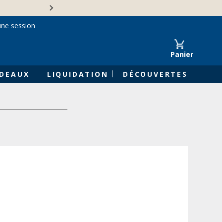
Une entreprise familiale 
une session
Panier
DEAUX
LIQUIDATION
DÉCOUVERTES