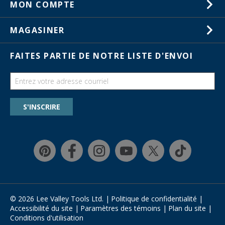
MON COMPTE
Service à la clientèle
Listes de souhaits
Magasins
MAGASINER
Commandes
Activités en magasin
Cartes-cadeaux
FAITES PARTIE DE NOTRE LISTE D'ENVOI
Salons commerciaux
Catalogues
Guides
Chercher une liste de souhaits
S'INSCRIRE
Programme de rabais pour la formation
Garantie et retours
Magasinage rapide
Affirm
© 2026 Lee Valley Tools Ltd.
|
Politique de confidentialité
|
Accessibilité du site
|
Paramètres des témoins
|
Plan du site
|
Conditions d'utilisation