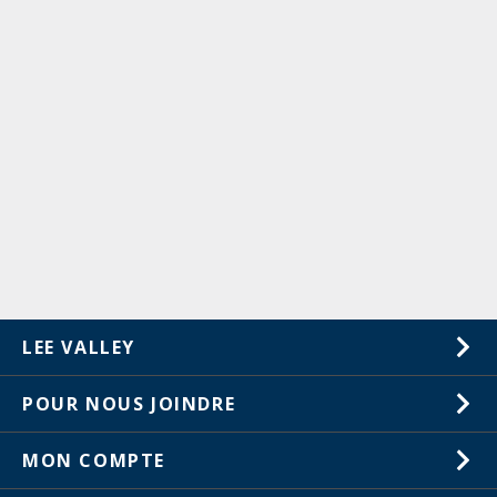
LEE VALLEY
À propos de nous
POUR NOUS JOINDRE
Carrières
1-800-461-5053
MON COMPTE
Service à la clientèle