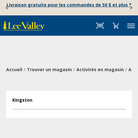
Skip
Accessibility
Livraison gratuite pour les commandes de 50 $ et plus *
to
Statement
content
Menu
Accueil
Trouver un magasin
Activités en magasin
Atel
Kingston