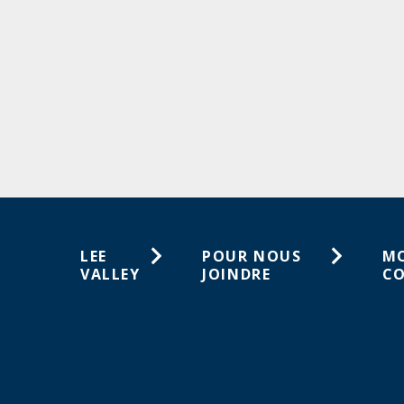
LEE
POUR NOUS
M
VALLEY
JOINDRE
C
À propos de
1-800-461-5053
Lis
nous
sou
Service à la clientèle
Carrières
Co
Magasins
Activités en magasin