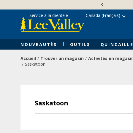
Skip
Accessibility
to
Statement
content
Service à la clientèle
Canada (Français)
NOUVEAUTÉS
OUTILS
QUINCAILLE
Accueil
Trouver un magasin
Activités en magasi
Saskatoon
Saskatoon