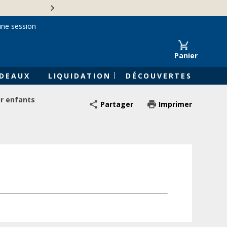
Une entreprise familiale 
une session
Panier
DEAUX
LIQUIDATION
DÉCOUVERTES
ur enfants
Partager
Imprimer