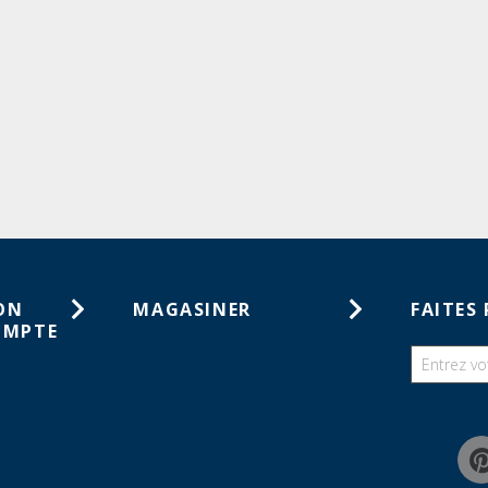
ON
MAGASINER
FAITES 
OMPTE
Cartes-cadeaux
tes de
Catalogues
haits
Guides
mmandes
Chercher une liste de souhaits
Programme de rabais pour la