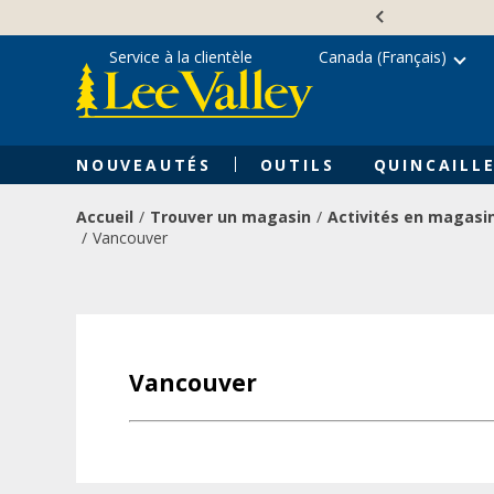
Skip
Accessibility
to
Statement
content
Service à la clientèle
Canada (Français)
NOUVEAUTÉS
OUTILS
QUINCAILLE
Accueil
Trouver un magasin
Activités en magasi
Vancouver
Vancouver