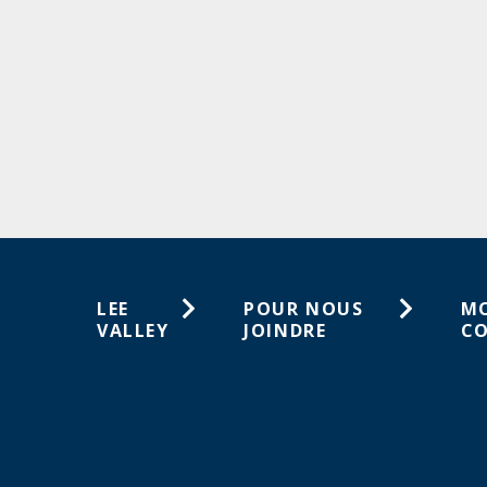
LEE
POUR NOUS
M
VALLEY
JOINDRE
C
À propos de
1-800-461-5053
Lis
nous
sou
Service à la clientèle
Carrières
Co
Magasins
Activités en magasin