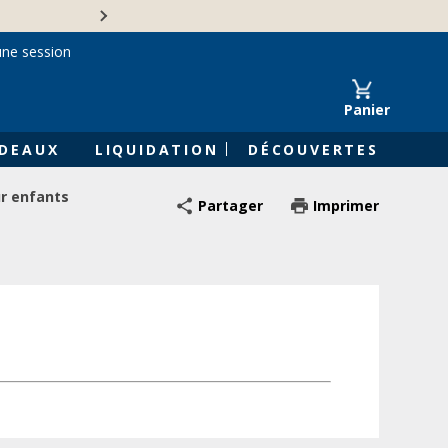
Une entreprise familiale 
une session
Panier
DEAUX
LIQUIDATION
DÉCOUVERTES
ur enfants
Partager
Imprimer