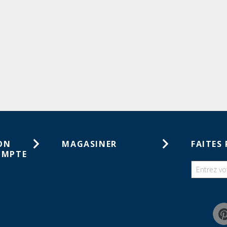
ON
MAGASINER
FAITES 
OMPTE
Cartes-cadeaux
tes de
Catalogues
haits
Guides
mmandes
Chercher une liste de souhaits
Programme de rabais pour la