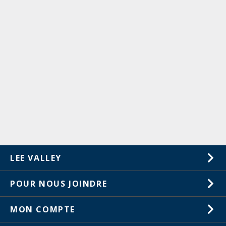
LEE VALLEY
À propos de nous
POUR NOUS JOINDRE
Carrières
1-800-461-5053
MON COMPTE
Service à la clientèle