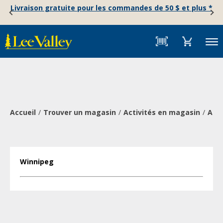
Skip
Accessibility
Livraison gratuite pour les commandes de 50 $ et plus *
to
Statement
content
Menu
Accueil
Trouver un magasin
Activités en magasin
Atel
Winnipeg