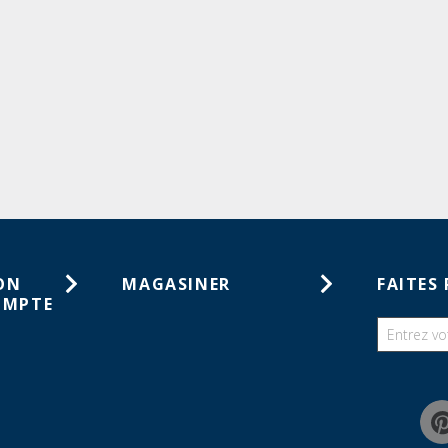
ON
MAGASINER
FAITES 
OMPTE
Cartes-cadeaux
tes de
Catalogues
haits
Guides
mmandes
Chercher une liste de souhaits
Programme de rabais pour la