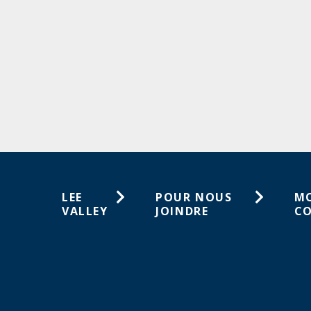
LEE
POUR NOUS
M
VALLEY
JOINDRE
C
À propos de
1-800-461-5053
Lis
nous
sou
Service à la clientèle
Carrières
Co
Magasins
Activités en magasin