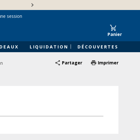
Une entreprise familiale 
une session
Panier
DEAUX
LIQUIDATION
DÉCOUVERTES
Partager
Imprimer
on