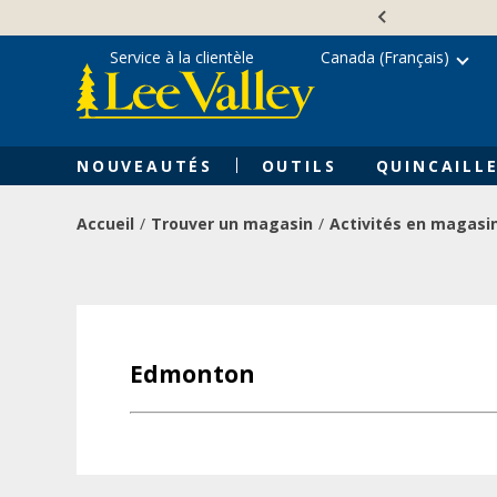
Skip
Accessibility
to
Statement
content
Service à la clientèle
Canada (Français)
NOUVEAUTÉS
OUTILS
QUINCAILLE
Accueil
Trouver un magasin
Activités en magasi
Edmonton