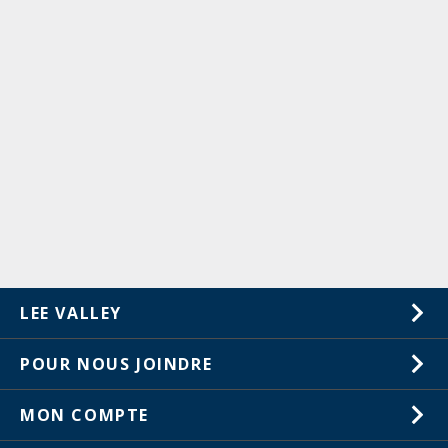
LEE VALLEY
À propos de nous
POUR NOUS JOINDRE
Carrières
1-800-461-5053
MON COMPTE
Service à la clientèle