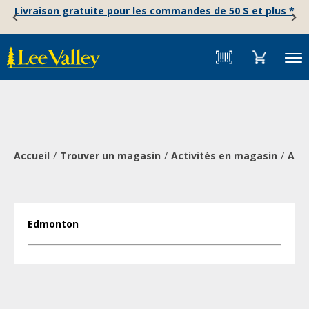
Skip
Accessibility
Livraison gratuite pour les commandes de 50 $ et plus *
to
Statement
content
Menu
Accueil
Trouver un magasin
Activités en magasin
Atel
Edmonton