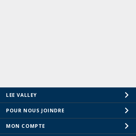
LEE VALLEY
À propos de nous
POUR NOUS JOINDRE
Carrières
1-800-461-5053
MON COMPTE
Service à la clientèle