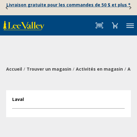
Skip
Accessibility
Livraison gratuite pour les commandes de 50 $ et plus *
to
Statement
content
Menu
Accueil
Trouver un magasin
Activités en magasin
Atel
Laval