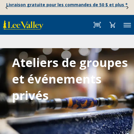
Skip
Accessibility
Livraison gratuite pour les commandes de 50 $ et plus *
to
Statement
content
Menu
Ateliers de groupes
et événements
privés