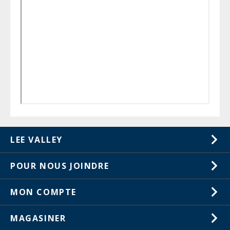
LEE VALLEY
À propos de nous
POUR NOUS JOINDRE
Carrières
1-800-461-5053
MON COMPTE
Service à la clientèle
Listes de souhaits
Magasins
MAGASINER
Commandes