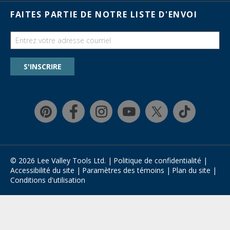
Activités en magasin
Cartes-cadeaux
FAITES PARTIE DE NOTRE LISTE D'ENVOI
Salons commerciaux
Catalogues
Guides
Chercher une liste de souhaits
S'INSCRIRE
Programme de rabais pour la formation
Garantie et retours
Magasinage rapide
Affirm
© 2026 Lee Valley Tools Ltd.
|
Politique de confidentialité
|
Accessibilité du site
|
Paramètres des témoins
|
Plan du site
|
Conditions d'utilisation