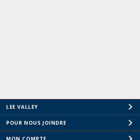
LEE VALLEY
À propos de nous
POUR NOUS JOINDRE
Carrières
1-800-461-5053
MON COMPTE