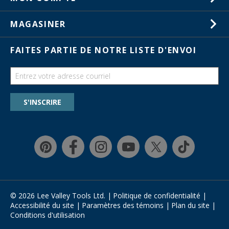
Service à la clientèle
Listes de souhaits
Magasins
MAGASINER
Commandes
Activités en magasin
Cartes-cadeaux
FAITES PARTIE DE NOTRE LISTE D'ENVOI
Salons commerciaux
Catalogues
Guides
Chercher une liste de souhaits
S'INSCRIRE
Programme de rabais pour la formation
Garantie et retours
Magasinage rapide
Affirm
© 2026 Lee Valley Tools Ltd.
|
Politique de confidentialité
|
Accessibilité du site
|
Paramètres des témoins
|
Plan du site
|
Conditions d'utilisation