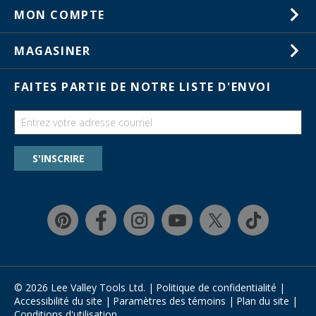
1-800-461-5053
MON COMPTE
Service à la clientèle
Listes de souhaits
Magasins
MAGASINER
Commandes
Activités en magasin
Cartes-cadeaux
FAITES PARTIE DE NOTRE LISTE D'ENVOI
Salons commerciaux
Catalogues
Guides
Chercher une liste de souhaits
S'INSCRIRE
Programme de rabais pour la formation
Garantie et retours
Magasinage rapide
Affirm
© 2026 Lee Valley Tools Ltd.
|
Politique de confidentialité
|
Accessibilité du site
|
Paramètres des témoins
|
Plan du site
|
Conditions d'utilisation