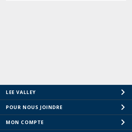
LEE VALLEY
À propos de nous
POUR NOUS JOINDRE
Carrières
1-800-461-5053
MON COMPTE
Service à la clientèle