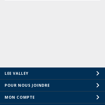
LEE VALLEY
À propos de nous
POUR NOUS JOINDRE
Carrières
1-800-461-5053
MON COMPTE
Service à la clientèle