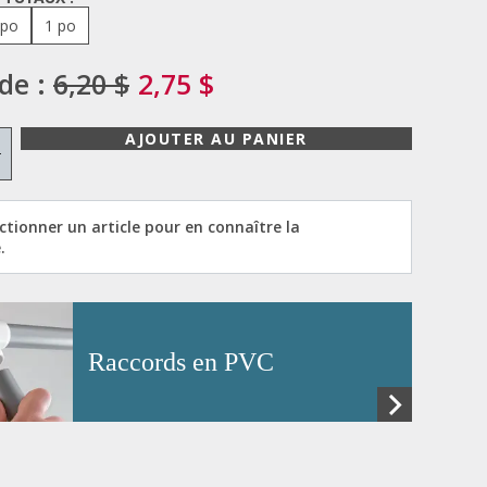
 po
1 po
 de :
6,20 $
2,75 $
AJOUTER AU PANIER
+
ectionner un article pour en connaître la
.
Raccords en PVC