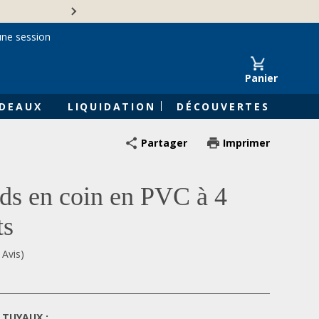
Une entreprise familiale 
une session
Panier
DEAUX
LIQUIDATION
DÉCOUVERTES
Partager
Imprimer
ds en coin en PVC à 4
ts
 Avis)
 TUYAUX :