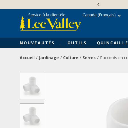
Skip
Accessibility
to
Statement
content
Service à la clientèle
Canada (Français)
NOUVEAUTÉS
OUTILS
QUINCAILLE
Accueil
Jardinage
Culture
Serres
Raccords en c