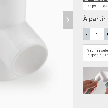
1/2 po
3/4
À partir
-
Veuillez sél
disponibilité