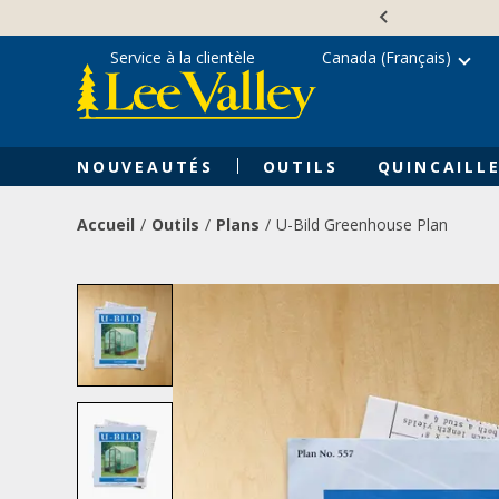
Skip
Accessibility
to
Statement
content
Service à la clientèle
Canada (Français)
NOUVEAUTÉS
OUTILS
QUINCAILLE
Accueil
Outils
Plans
U-Bild Greenhouse Plan