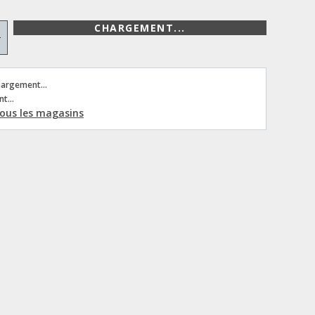
CHARGEMENT...
+
hargement...
t...
 tous les magasins