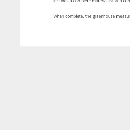
includes a complete material list and con
When complete, the greenhouse measures 6