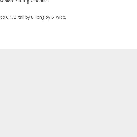
venient cutting schedule.
 1/2' tall by 8' long by 5' wide.