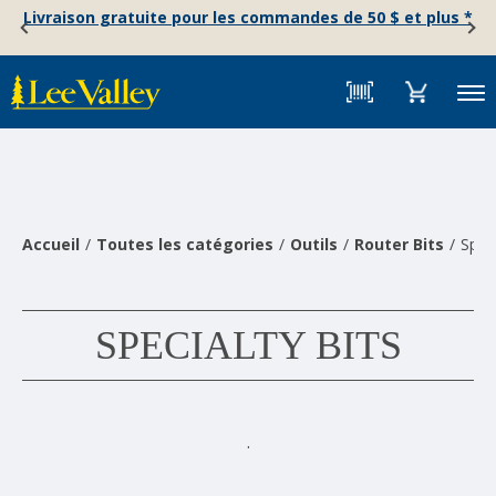
Skip
Accessibility
Livraison gratuite pour les commandes de 50 $ et plus *
to
Statement
content
Menu
Accueil
Toutes les catégories
Outils
Router Bits
Speci
SPECIALTY BITS
.