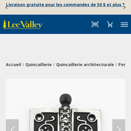
Skip
Accessibility
Livraison gratuite pour les commandes de 50 $ et plus *
to
Statement
content
Menu
Accueil
Quincaillerie
Quincaillerie architecturale
Porte