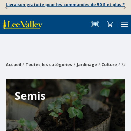
Skip
Accessibility
Livraison gratuite pour les commandes de 50 $ et plus *
to
Statement
content
Menu
Accueil
Toutes les catégories
Jardinage
Culture
Semi
Semis