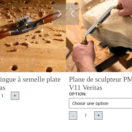
ingue à semelle plate
Plane de sculpteur P
as
V11 Veritas
OPTION
:
+
-
+