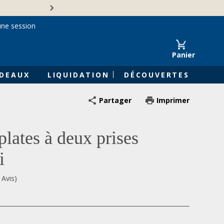
Une entreprise familiale 
une session
Panier
DEAUX
LIQUIDATION
DÉCOUVERTES
Partager
Imprimer
lates à deux prises
i
 Avis)