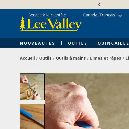
Skip
Accessibility
to
Statement
content
Service à la clientèle
Canada (Français)
NOUVEAUTÉS
OUTILS
QUINCAILLE
Accueil
Outils
Outils à mains
Limes et râpes
L