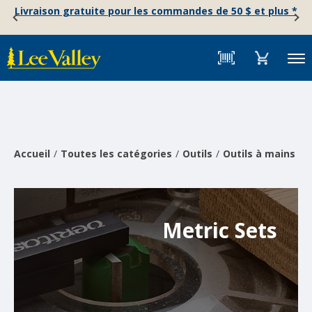
Skip
Accessibility
Livraison gratuite pour les commandes de 50 $ et plus *
to
Statement
content
Menu
Accueil
Toutes les catégories
Outils
Outils à mains
M
Metric Sets