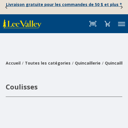
Skip
Accessibility
Livraison gratuite pour les commandes de 50 $ et plus *
to
Statement
content
Menu
Accueil
Toutes les catégories
Quincaillerie
Quincailler
Coulisses